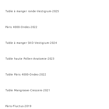
Table à manger ronde
-
Vestigium
-
2025
Pàris 4000
-
Ondes
-
2022
Table à manger SKO
-
Vestigium
-
2024
Table haute Pollen
-
Anatomie
-
2023
Table Pàris 4000
-
Ondes
-
2022
Table Mangroove
-
Crescere
-
2021
Pàris
-
Fluctus
-
2019