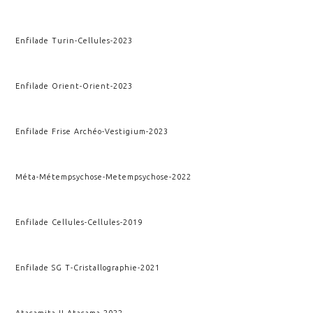
Enfilade Turin
-
Cellules
-
2023
Enfilade Orient
-
Orient
-
2023
Enfilade Frise Archéo
-
Vestigium
-
2023
Méta-Métempsychose
-
Metempsychose
-
2022
Enfilade Cellules
-
Cellules
-
2019
Enfilade SG T
-
Cristallographie
-
2021