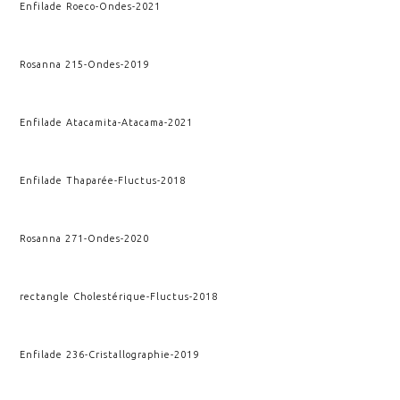
Enfilade Roeco
-
Ondes
-
2021
Rosanna 215
-
Ondes
-
2019
Enfilade Atacamita
-
Atacama
-
2021
Enfilade Thaparée
-
Fluctus
-
2018
Rosanna 271
-
Ondes
-
2020
rectangle Cholestérique
-
Fluctus
-
2018
Enfilade 236
-
Cristallographie
-
2019