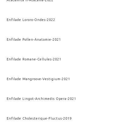
Atacamita II
-
Atacama
-
2022
Enfilade Lororo
-
Ondes
-
2022
Enfilade Pollen
-
Anatomie
-
2021
Enfilade Romane
-
Cellules
-
2021
Enfilade Mangroove
-
Vestigium
-
2021
Enfilade Lingot
-
Archimedis Opera
-
2021
Enfilade Cholesterique
-
Fluctus
-
2019