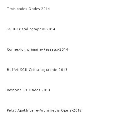
Trois ondes
-
Ondes
-
2014
SGIII
-
Cristallographie
-
2014
Connexion primaire
-
Reseaux
-
2014
Buffet SGII
-
Cristallographie
-
2013
Rosanna T1
-
Ondes
-
2013
Petit Apothicaire
-
Archimedis Opera
-
2012
Apothicaire
-
Archimedis Opera
-
2012