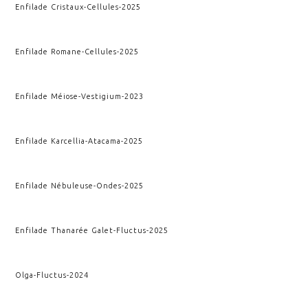
Enfilade Cristaux
-
Cellules
-
2025
Enfilade Romane
-
Cellules
-
2025
Enfilade Méiose
-
Vestigium
-
2023
Enfilade Karcellia
-
Atacama
-
2025
Enfilade Nébuleuse
-
Ondes
-
2025
Enfilade Thanarée Galet
-
Fluctus
-
2025
Olga
-
Fluctus
-
2024