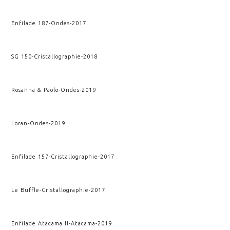
Enfilade 187
-
Ondes
-
2017
SG 150
-
Cristallographie
-
2018
Rosanna & Paolo
-
Ondes
-
2019
Loran
-
Ondes
-
2019
Enfilade 157
-
Cristallographie
-
2017
Le Buffle
-
Cristallographie
-
2017
Enfilade Atacama II
-
Atacama
-
2019