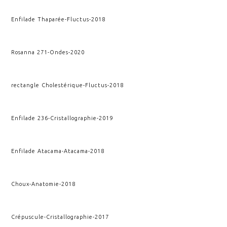
Enfilade Thaparée
-
Fluctus
-
2018
Rosanna 271
-
Ondes
-
2020
rectangle Cholestérique
-
Fluctus
-
2018
Enfilade 236
-
Cristallographie
-
2019
Enfilade Atacama
-
Atacama
-
2018
Choux
-
Anatomie
-
2018
Crépuscule
-
Cristallographie
-
2017