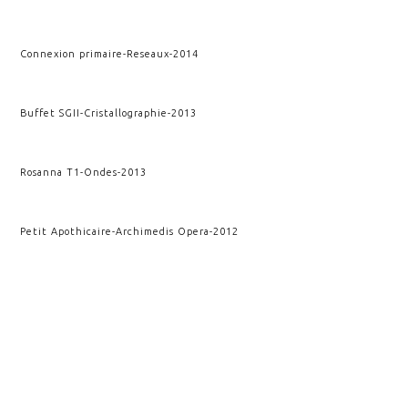
Connexion primaire
-
Reseaux
-
2014
Buffet SGII
-
Cristallographie
-
2013
Rosanna T1
-
Ondes
-
2013
Petit Apothicaire
-
Archimedis Opera
-
2012
Apothicaire
-
Archimedis Opera
-
2012
Rupture et conséquence
-
Kairos
-
2010