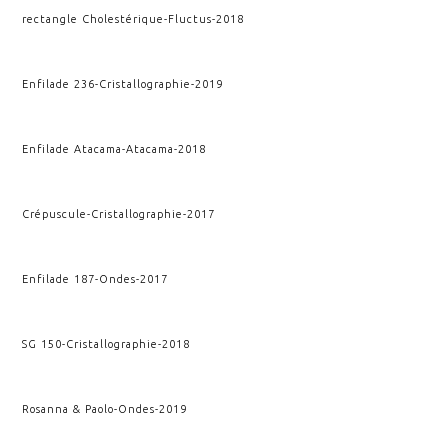
rectangle Cholestérique
-
Fluctus
-
2018
Enfilade 236
-
Cristallographie
-
2019
Enfilade Atacama
-
Atacama
-
2018
Crépuscule
-
Cristallographie
-
2017
Enfilade 187
-
Ondes
-
2017
SG 150
-
Cristallographie
-
2018
Rosanna & Paolo
-
Ondes
-
2019