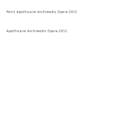
Petit Apothicaire
-
Archimedis Opera
-
2012
Apothicaire
-
Archimedis Opera
-
2012
Deuxième impact
-
Kairos
-
2011
Rupture et conséquence
-
Kairos
-
2010
Impact
-
Kairos
-
2009
Rupture verticale
-
Kairos
-
2009
VOIR AUSSI
CRISTALLOGRAPHIE