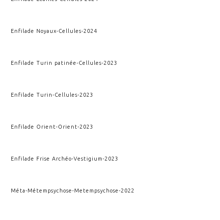
Enfilade Noyaux
-
Cellules
-
2024
Enfilade Turin patinée
-
Cellules
-
2023
Enfilade Turin
-
Cellules
-
2023
Enfilade Orient
-
Orient
-
2023
Enfilade Frise Archéo
-
Vestigium
-
2023
Méta-Métempsychose
-
Metempsychose
-
2022