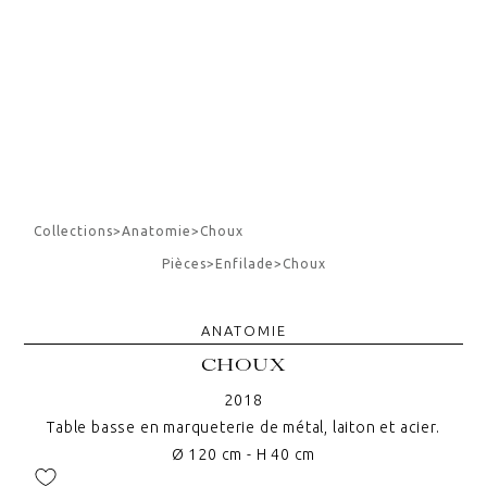
Collections
>
Anatomie
>
Choux
Pièces
>
Enfilade
>
Choux
ANATOMIE
CHOUX
2018
Table basse en marqueterie de métal, laiton et acier.
Ø 120 cm - H 40 cm