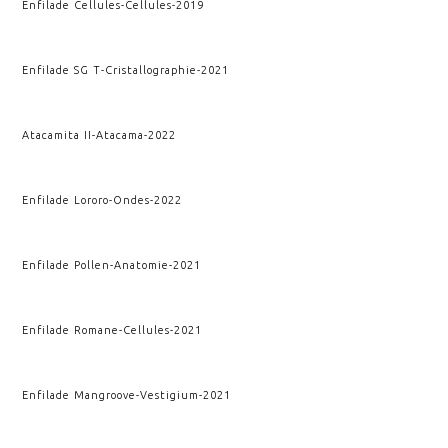
Enfilade Cellules
-
Cellules
-
2019
Enfilade SG T
-
Cristallographie
-
2021
Atacamita II
-
Atacama
-
2022
Enfilade Lororo
-
Ondes
-
2022
Enfilade Pollen
-
Anatomie
-
2021
Enfilade Romane
-
Cellules
-
2021
Enfilade Mangroove
-
Vestigium
-
2021