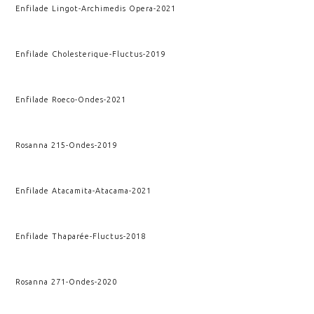
Enfilade Lingot
-
Archimedis Opera
-
2021
Enfilade Cholesterique
-
Fluctus
-
2019
Enfilade Roeco
-
Ondes
-
2021
Rosanna 215
-
Ondes
-
2019
Enfilade Atacamita
-
Atacama
-
2021
Enfilade Thaparée
-
Fluctus
-
2018
Rosanna 271
-
Ondes
-
2020