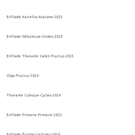
Enfilade Karcellia
-
Atacama
-
2025
Enfilade Nébuleuse
-
Ondes
-
2025
Enfilade Thanarée Galet
-
Fluctus
-
2025
Olga
-
Fluctus
-
2024
Thanarée Cubique
-
Cycles
-
2024
Enfilade Primaire
-
Primaire
-
2022
Enfilade Écailles
-
Cellules
-
2024