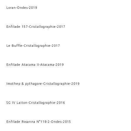
Loran
-
Ondes
-
2019
Enfilade 157
-
Cristallographie
-
2017
Le Buffle
-
Cristallographie
-
2017
Enfilade Atacama II
-
Atacama
-
2019
Imothep & pythagore
-
Cristallographie
-
2019
SG IV Laiton
-
Cristallographie
-
2016
Enfilade Rosanna N°118-2
-
Ondes
-
2015