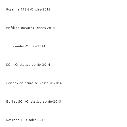
Rosanna 118-2
-
Ondes
-
2015
Enfilade Rosanna
-
Ondes
-
2014
Trois ondes
-
Ondes
-
2014
SGIII
-
Cristallographie
-
2014
Connexion primaire
-
Reseaux
-
2014
Buffet SGII
-
Cristallographie
-
2013
Rosanna T1
-
Ondes
-
2013