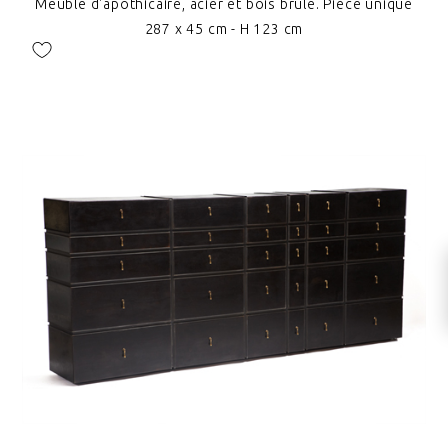
Meuble d'apothicaire, acier et bois brûlé. Pièce unique
287 x 45 cm - H 123 cm