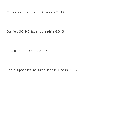
Connexion primaire
-
Reseaux
-
2014
Buffet SGII
-
Cristallographie
-
2013
Rosanna T1
-
Ondes
-
2013
Petit Apothicaire
-
Archimedis Opera
-
2012
Deuxième impact
-
Kairos
-
2011
Rupture et conséquence
-
Kairos
-
2010
Impact
-
Kairos
-
2009