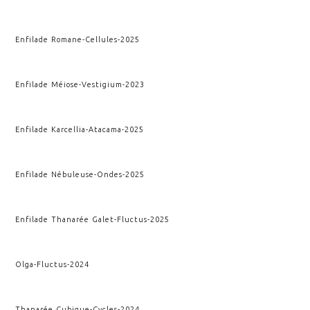
Enfilade Romane
-
Cellules
-
2025
Enfilade Méiose
-
Vestigium
-
2023
Enfilade Karcellia
-
Atacama
-
2025
Enfilade Nébuleuse
-
Ondes
-
2025
Enfilade Thanarée Galet
-
Fluctus
-
2025
Olga
-
Fluctus
-
2024
Thanarée Cubique
-
Cycles
-
2024