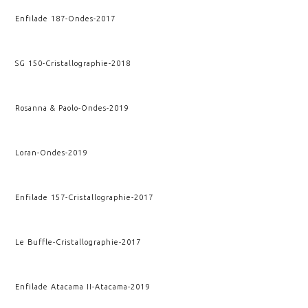
Enfilade 187
-
Ondes
-
2017
SG 150
-
Cristallographie
-
2018
Rosanna & Paolo
-
Ondes
-
2019
Loran
-
Ondes
-
2019
Enfilade 157
-
Cristallographie
-
2017
Le Buffle
-
Cristallographie
-
2017
Enfilade Atacama II
-
Atacama
-
2019