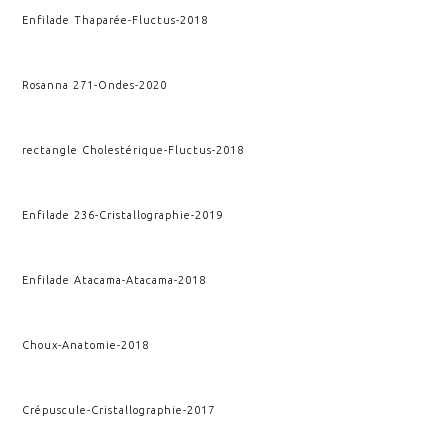
Enfilade Thaparée
-
Fluctus
-
2018
Rosanna 271
-
Ondes
-
2020
rectangle Cholestérique
-
Fluctus
-
2018
Enfilade 236
-
Cristallographie
-
2019
Enfilade Atacama
-
Atacama
-
2018
Choux
-
Anatomie
-
2018
Crépuscule
-
Cristallographie
-
2017